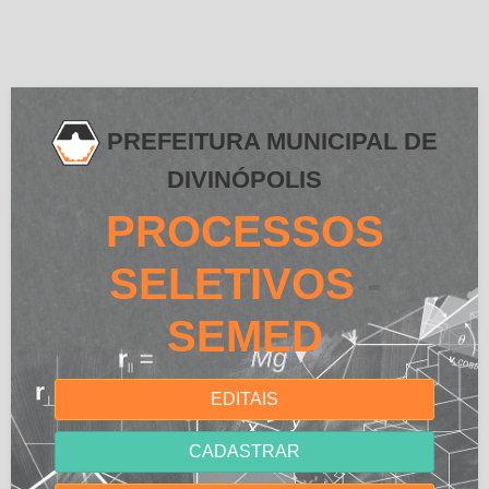
PREFEITURA MUNICIPAL DE
DIVINÓPOLIS
PROCESSOS
SELETIVOS
-
SEMED
EDITAIS
CADASTRAR